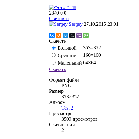
2840
0
0
Световит
Sergey
27.10.2015
23:01
—
Скачать
353×352
Большой
160×160
Средний
64×64
Маленький
Скачать
Формат файла
PNG
Размер
353×352
Альбом
Test 2
Просмотры
3509 просмотров
Скачиваний
2