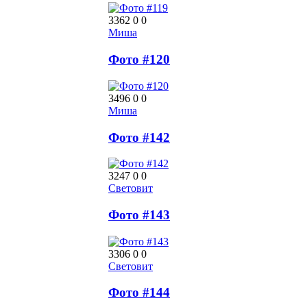
3362
0
0
Миша
Фото #120
3496
0
0
Миша
Фото #142
3247
0
0
Световит
Фото #143
3306
0
0
Световит
Фото #144