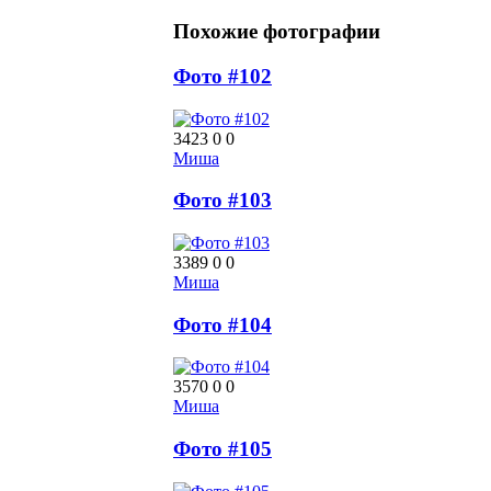
Похожие фотографии
Фото #102
3423
0
0
Миша
Фото #103
3389
0
0
Миша
Фото #104
3570
0
0
Миша
Фото #105