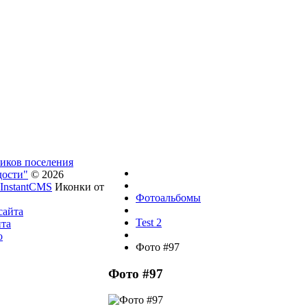
ников поселения
дости"
© 2026
InstantCMS
Иконки от
Фотоальбомы
сайта
Test 2
йта
о
Фото #97
Фото #97